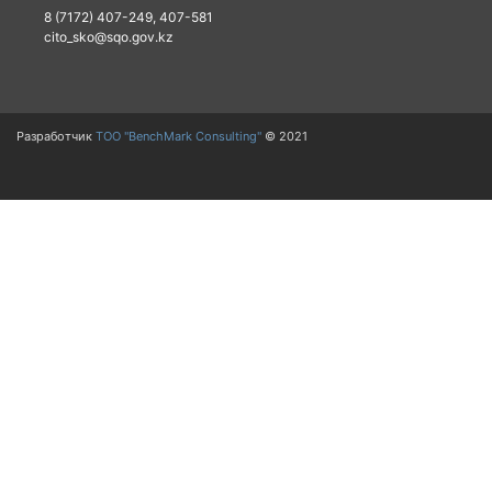
8 (7172) 407-249, 407-581
cito_sko@sqo.gov.kz
Разработчик
ТОО "BenchMark Consulting"
© 2021