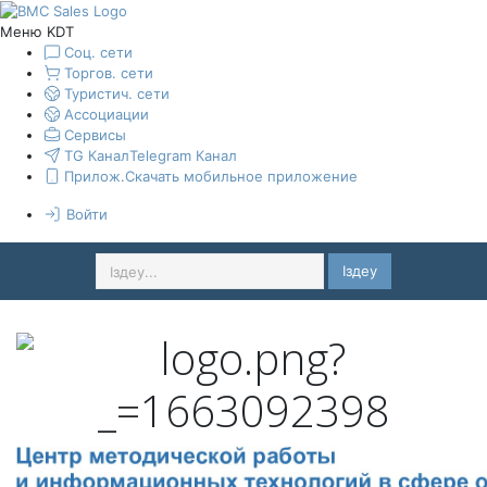
Меню KDT
Соц. сети
Торгов. сети
Туристич. сети
Ассоциации
Сервисы
TG Канал
Telegram Канал
Прилож.
Скачать мобильное приложение
Войти
Іздеу