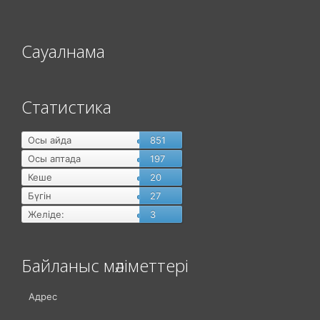
Сауалнама
Статистика
Осы айда
851
Осы аптада
197
Кеше
20
Бүгін
27
Желіде:
3
Байланыс мәліметтері
Адрес