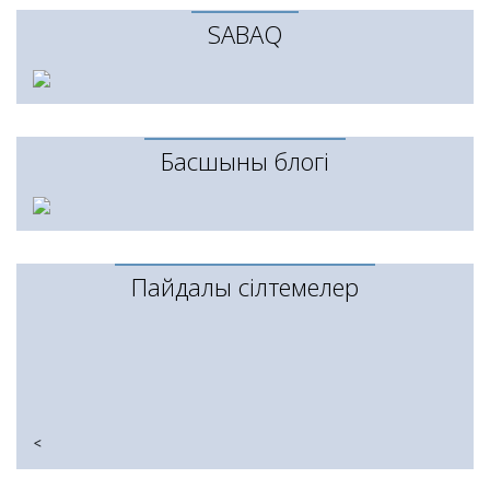
SABAQ
Басшының блогі
Пайдалы сілтемелер
<