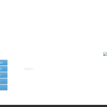
Байланыс
мәліметтері
60
Адрес
82
9
8 (7172) 407-249, 407-581
5
cito_sko@sqo.gov.kz