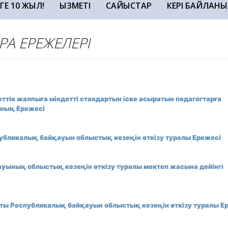
ЗГЕ 10 ЖЫЛ!
ҚЫЗМЕТІ
САЙЫСТАР
КЕРІ БАЙЛАНЫ
ЖЕЛЕРІ
ттік жалпыға міндетті стандартын іске асыратын педагогтарға
ының Ережесі
спубликалық байқауын облыстық кезеңін өткізу туралы Ережесі
уының облыстық кезеңін өткізу туралы мектеп жасына дейінгі
атты Республикалық байқауын облыстық кезеңін өткізу туралы Е