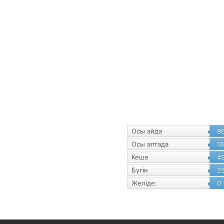
уалнама
Статистика
Осы айда
8
Осы аптада
1
Кеше
4
Бүгін
2
Желіде:
0