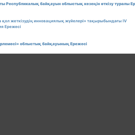
атты Республикалық байқауын облыстық кезеңін өткізу туралы Е
на қол жеткізудің инновациялық жүйелері» тақырыбындағы ІV
я Ережесі
зірлемесі» облыстық байқауының Ережесі