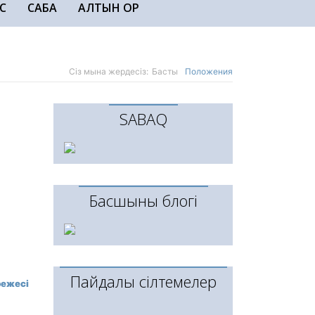
С
САБАҚ
АЛТЫН ҚОР
Сіз мына жердесіз:
Басты
Положения
SABAQ
Басшының блогі
Пайдалы сілтемелер
режесі