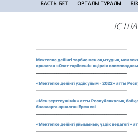
БАСТЫ БЕТ
ОРТАЛЫҚ ТУРАЛЫ
БІ
ІС ШАРА ЕРЕ
_________________________________________________
Мектепке дейінгі тәрбие мен оқытудың мемлеке
арналған «Озат тәрбиеші» өңірлік олимпиадас
_________________________________________________
«Мектепке дейінгі үздік ұйым - 2022» атты Ре
_________________________________________________
«Мен зерттеушімін» атты Республикалық байқа
балаларға арналған Ережесі
_________________________________________________
«Мектепке дейінгі
ұйымының
үздік педагогі» 
_________________________________________________