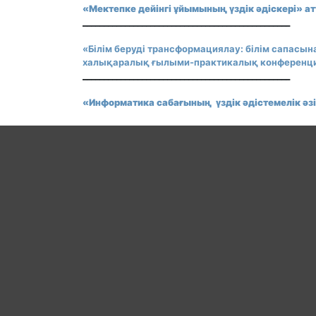
«Мектепке дейінгі
ұйымының
үздік әдіскері» 
_________________________________________________
«Білім беруді трансформациялау: білім сапасы
халықаралық ғылыми-практикалық конференци
_________________________________________________
«Информатика сабағының үздік әдістемелік ә