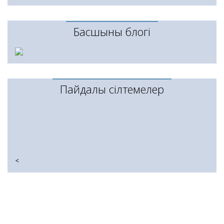
Басшының блогі
Пайдалы сілтемелер
<