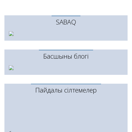
SABAQ
Басшының блогі
Пайдалы сілтемелер
<