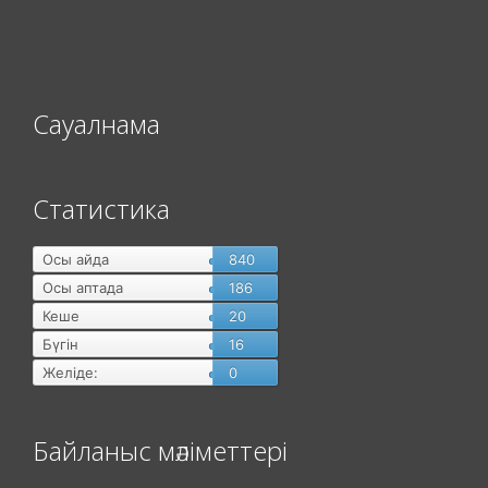
Сауалнама
Статистика
Осы айда
840
Осы аптада
186
Кеше
20
Бүгін
16
Желіде:
0
Байланыс мәліметтері