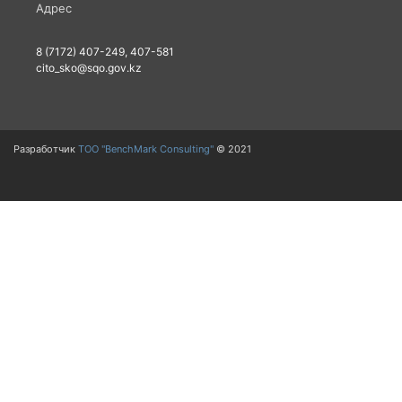
Адрес
8 (7172) 407-249, 407-581
cito_sko@sqo.gov.kz
Разработчик
ТОО "BenchMark Consulting"
© 2021