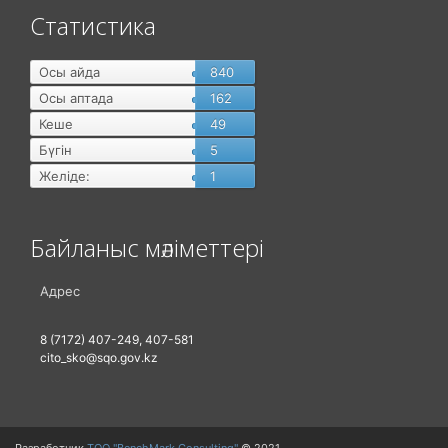
Статистика
Осы айда
840
Осы аптада
162
Кеше
49
Бүгін
5
Желіде:
1
Байланыс мәліметтері
Адрес
8 (7172) 407-249, 407-581
cito_sko@sqo.gov.kz