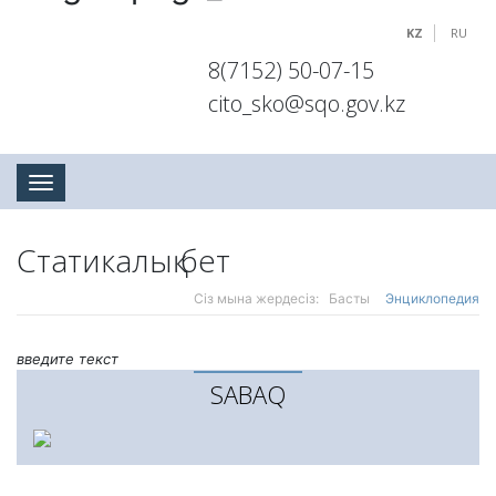
KZ
RU
8(7152) 50-07-15
cito_sko@sqo.gov.kz
Toggle navigation
Статикалық бет
Сіз мына жердесіз:
Басты
Энциклопедия
введите текст
SABAQ