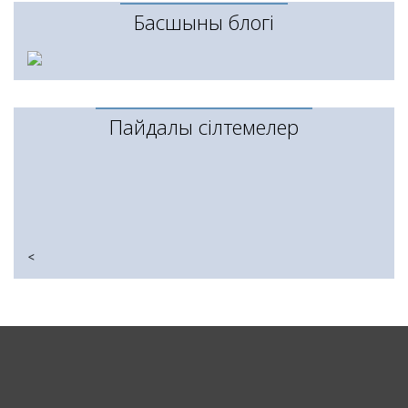
Басшының блогі
Пайдалы сілтемелер
<