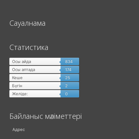
Сауалнама
Статистика
Осы айда
834
Осы аптада
174
Кеше
25
Бүгін
2
Желіде:
0
Байланыс мәліметтері
Адрес