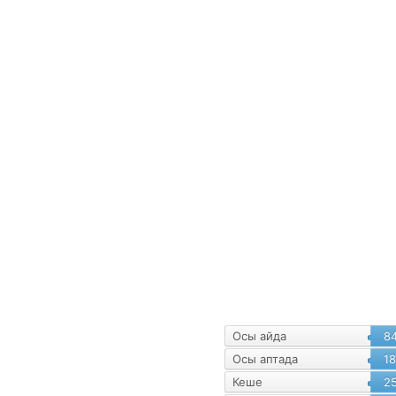
уалнама
Статистика
Осы айда
8
Осы аптада
18
Кеше
2