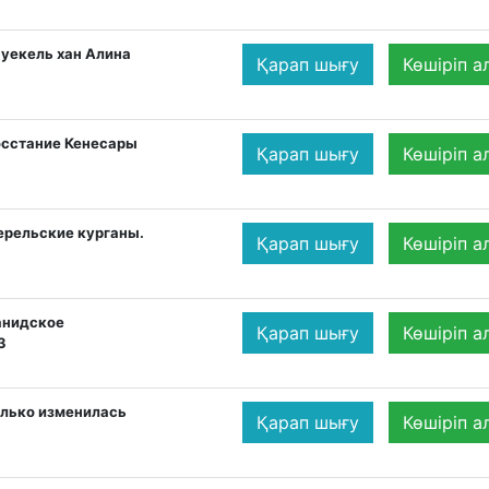
ауекель хан Алина
Қарап шығу
Көшіріп а
осстание Кенесары
Қарап шығу
Көшіріп а
ерельские курганы.
Қарап шығу
Көшіріп а
анидское
Қарап шығу
Көшіріп а
З
олько изменилась
Қарап шығу
Көшіріп а