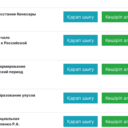
осстание Кенесары
Қарап шығу
Көшіріп а
ачало
Қарап шығу
Көшіріп а
 к Российской
Формирование
Қарап шығу
Көшіріп а
ский период
бразование улусов
Қарап шығу
Көшіріп а
оциальная
Қарап шығу
Көшіріп а
ленко Р.А.