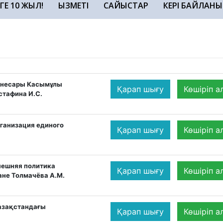
ЗГЕ 10 ЖЫЛ!
ҚЫЗМЕТІ
САЙЫСТАР
КЕРІ БАЙЛАНЫ
Кенесары Касымұлы
Қарап шығу
Көшіріп а
стафина И.С.
рганизация единого
Қарап шығу
Көшіріп а
нешняя политика
Қарап шығу
Көшіріп а
ане Толмачёва А.М.
Қазақстандағы
Қарап шығу
Көшіріп а