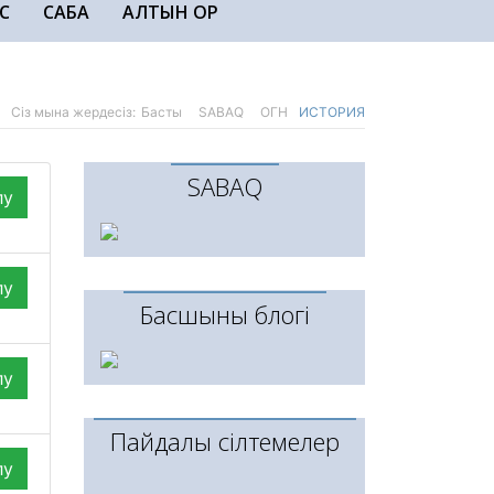
С
САБАҚ
АЛТЫН ҚОР
Сіз мына жердесіз:
Басты
SABAQ
ОГН
ИСТОРИЯ
SABAQ
лу
лу
Басшының блогі
лу
Пайдалы сілтемелер
лу