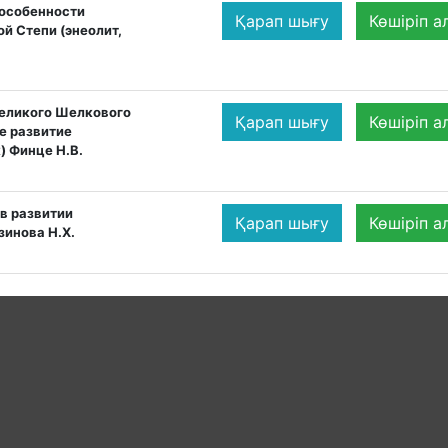
 особенности
Қарап шығу
Көшіріп а
й Степи (энеолит,
Великого Шелкового
Қарап шығу
Көшіріп а
е развитие
) Финце Н.В.
в развитии
Қарап шығу
Көшіріп а
инова Н.Х.