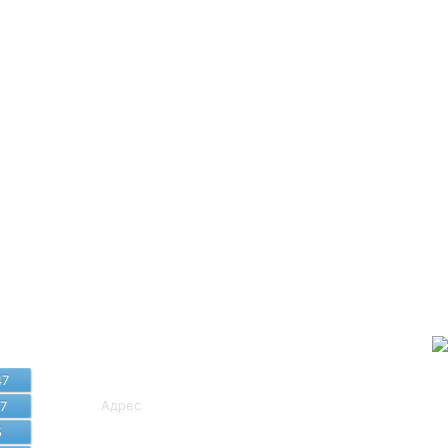
Байланыс
мәліметтері
47
Адрес
7
5