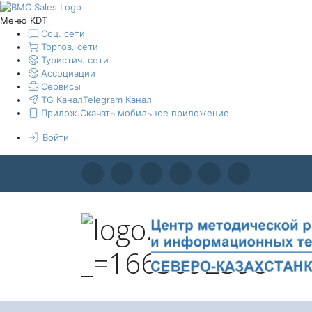
Меню KDT
Соц. сети
Торгов. сети
Туристич. сети
Ассоциации
Сервисы
TG Канал
Telegram Канал
Прилож.
Скачать мобильное приложение
Войти