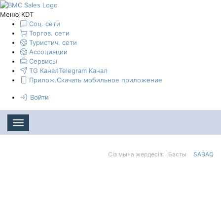
Меню KDT
Соц. сети
Торгов. сети
Туристич. сети
Ассоциации
Сервисы
TG Канал
Telegram Канал
Прилож.
Скачать мобильное приложение
Войти
Toggle navigation
Сіз мына жердесіз:
Басты
SABAQ