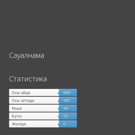
Сауалнама
Статистика
Осы айда
860
Осы аптада
182
Кеше
49
Бүгін
25
Желіде:
0